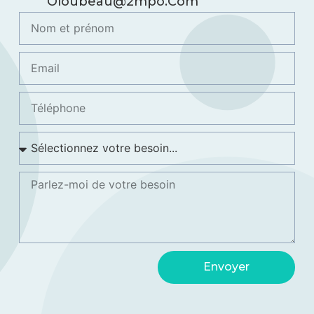
Oloubeau@2mpo.com
Envoyer